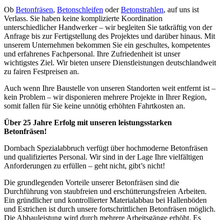
Ob
Betonfräsen
,
Betonschleifen
oder
Betonstrahlen
, auf uns ist
Verlass. Sie haben keine komplizierte Koordination
unterschiedlicher Handwerker – wir begleiten Sie tatkräftig von der
Anfrage bis zur Fertigstellung des Projektes und darüber hinaus. Mit
unserem Unternehmen bekommen Sie ein geschultes, kompetentes
und erfahrenes Fachpersonal. Ihre Zufriedenheit ist unser
wichtigstes Ziel. Wir bieten unsere Dienstleistungen deutschlandweit
zu fairen Festpreisen an.
Auch wenn Ihre Baustelle von unseren Standorten weit entfernt ist –
kein Problem – wir disponieren mehrere Projekte in Ihrer Region,
somit fallen für Sie keine unnötig erhöhten Fahrtkosten an.
Über 25 Jahre Erfolg mit unseren leistungsstarken
Betonfräsen!
Dornbach Spezialabbruch verfügt über hochmoderne Betonfräsen
und qualifiziertes Personal. Wir sind in der Lage Ihre vielfältigen
Anforderungen zu erfüllen – geht nicht, gibt’s nicht!
Die grundlegenden Vorteile unserer Betonfräsen sind die
Durchführung von staubfreien und erschütterungsfreien Arbeiten.
Ein gründlicher und kontrollierter Materialabbau bei Hallenböden
und Estrichen ist durch unsere fortschrittlichen Betonfräsen möglich.
Die Abbauleistung wird durch mehrere Arbeitsgänge erhöht. Es