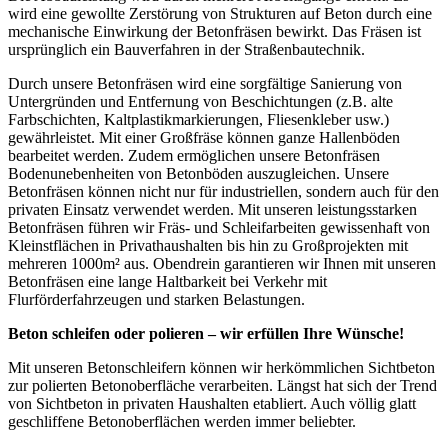
wird eine gewollte Zerstörung von Strukturen auf Beton durch eine
mechanische Einwirkung der Betonfräsen bewirkt. Das Fräsen ist
ursprünglich ein Bauverfahren in der Straßenbautechnik.
Durch unsere Betonfräsen wird eine sorgfältige Sanierung von
Untergründen und Entfernung von Beschichtungen (z.B. alte
Farbschichten, Kaltplastikmarkierungen, Fliesenkleber usw.)
gewährleistet. Mit einer Großfräse können ganze Hallenböden
bearbeitet werden. Zudem ermöglichen unsere Betonfräsen
Bodenunebenheiten von Betonböden auszugleichen. Unsere
Betonfräsen können nicht nur für industriellen, sondern auch für den
privaten Einsatz verwendet werden. Mit unseren leistungsstarken
Betonfräsen führen wir Fräs- und Schleifarbeiten gewissenhaft von
Kleinstflächen in Privathaushalten bis hin zu Großprojekten mit
mehreren 1000m² aus. Obendrein garantieren wir Ihnen mit unseren
Betonfräsen eine lange Haltbarkeit bei Verkehr mit
Flurförderfahrzeugen und starken Belastungen.
Beton schleifen oder polieren – wir erfüllen Ihre Wünsche!
Mit unseren Betonschleifern können wir herkömmlichen Sichtbeton
zur polierten Betonoberfläche verarbeiten. Längst hat sich der Trend
von Sichtbeton in privaten Haushalten etabliert. Auch völlig glatt
geschliffene Betonoberflächen werden immer beliebter.